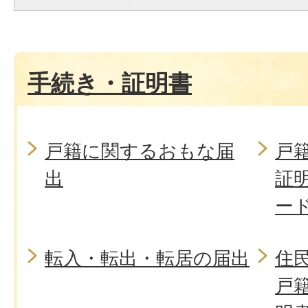
手続き・証明書
戸籍に関するおもな届
戸
出
証
ー
転入・転出・転居の届出
住
戸