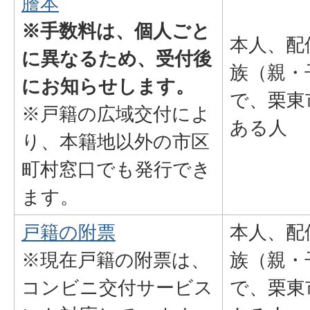
謄本
※手数料は、個人ごと
本人、配
に異なるため、受付後
族（親・
にお知らせします。
で、栗東
※戸籍の広域交付によ
ある人
り、本籍地以外の市区
町村窓口でも発行でき
ます。
戸籍の附票
本人、配
※現在戸籍の附票は、
族（親・
コンビニ交付サービス
で、栗東