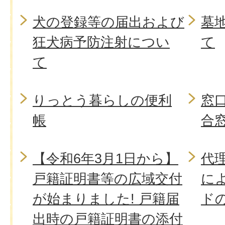
犬の登録等の届出および
墓
狂犬病予防注射につい
て
て
りっとう暮らしの便利
窓
帳
合窓
【令和6年3月1日から】
代
戸籍証明書等の広域交付
に
が始まりました! 戸籍届
ド
出時の戸籍証明書の添付