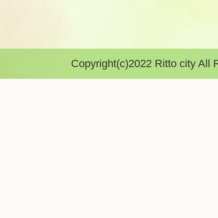
Copyright(c)2022 Ritto city All