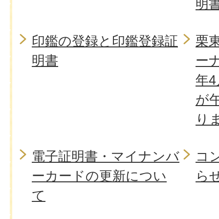
明
印鑑の登録と印鑑登録証
栗
明書
ー
年
が
り
電子証明書・マイナンバ
コ
ーカードの更新につい
ら
て