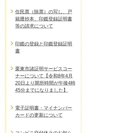
住民票（除票）の写し、戸
籍謄抄本、印鑑登録証明書
等の請求について
印鑑の登録と印鑑登録証明
書
栗東市諸証明サービスコー
ナーについて【令和8年4月
20日より開所時間が午後4時
45分までになりました】
電子証明書・マイナンバー
カードの更新について
コンビニ交付休止のお知ら