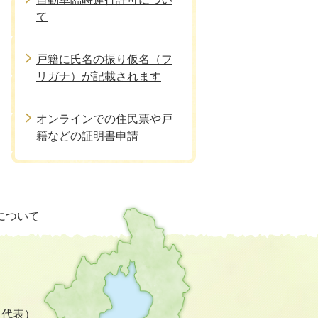
て
戸籍に氏名の振り仮名（フ
リガナ）が記載されます
オンラインでの住民票や戸
籍などの証明書申請
栗
について
東
市
の
位
置
を
3（代表）
記