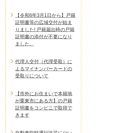
【令和6年3月1日から】戸籍
証明書等の広域交付が始ま
りました! 戸籍届出時の戸籍
証明書の添付が不要になり
ました。
代理人交付（代理受取）に
よるマイナンバーカードの
受取りについて
【市外にお住まいで本籍地
が栗東市にある方】の戸籍
証明書をコンビニで取得で
きます
自動車臨時運行許可につい