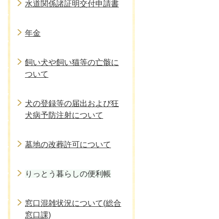
水道関係諸証明交付申請書
年金
飼い犬や飼い猫等の亡骸に
ついて
犬の登録等の届出および狂
犬病予防注射について
墓地の改葬許可について
りっとう暮らしの便利帳
窓口混雑状況について(総合
窓口課)