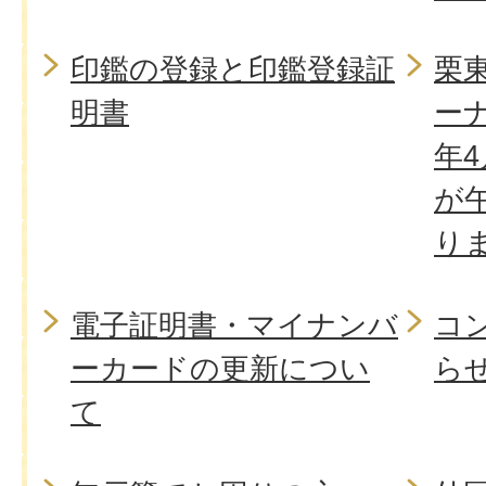
印鑑の登録と印鑑登録証
栗
明書
ー
年
が
り
電子証明書・マイナンバ
コ
ーカードの更新につい
ら
て