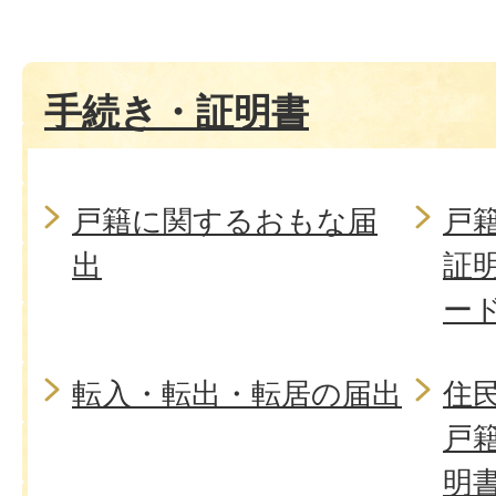
手続き・証明書
戸籍に関するおもな届
戸
出
証
ー
転入・転出・転居の届出
住
戸
明