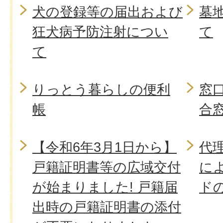
犬の登録等の届出および
墓
狂犬病予防注射につい
て
て
りっとう暮らしの便利
窓
帳
合窓
【令和6年3月1日から】
代
戸籍証明書等の広域交付
に
が始まりました! 戸籍届
ド
出時の戸籍証明書の添付