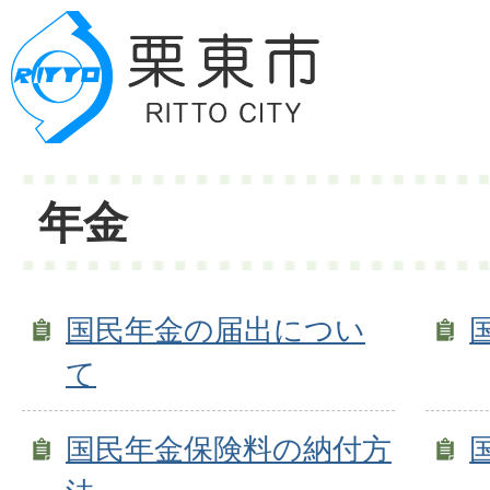
年金
国民年金の届出につい
て
国民年金保険料の納付方