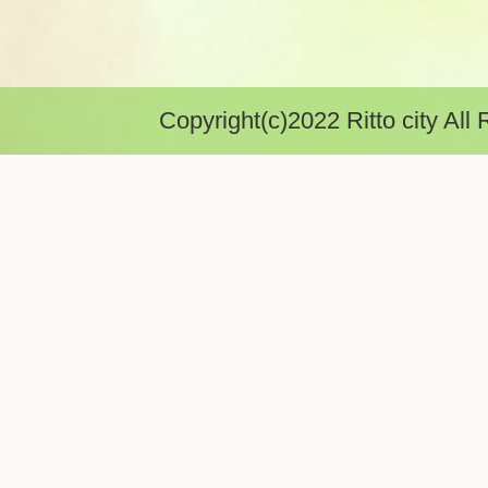
Copyright(c)2022 Ritto city All