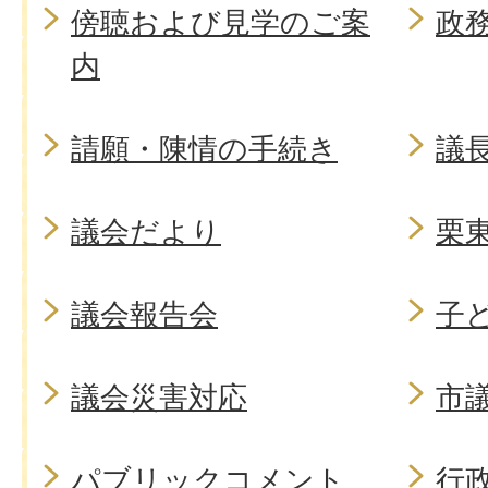
傍聴および見学のご案
政
内
請願・陳情の手続き
議
議会だより
栗
議会報告会
子
議会災害対応
市
パブリックコメント
行