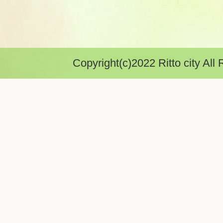
Copyright(c)2022 Ritto city All