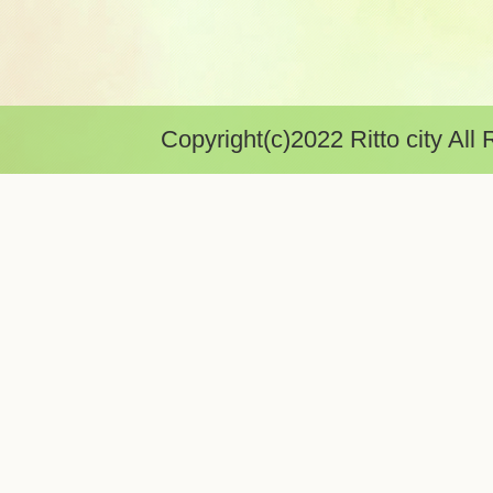
Copyright(c)2022 Ritto city All