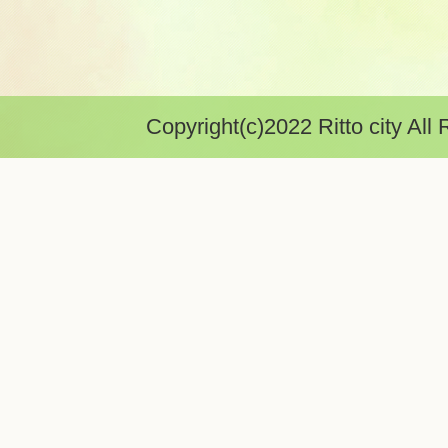
Copyright(c)2022 Ritto city All