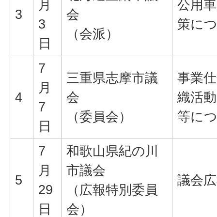
月
公用車
3
会
3
策に
（会派）
日
7
三重県志摩市議
事業仕
月
4
会
織活
7
（委員会）
等に
日
7
和歌山県紀の川
月
市議会
5
議会
29
（広報特別委員
日
会）