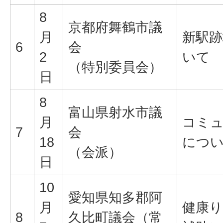
8
京都府舞鶴市議
月
新駅跡
6
会
2
いて
（特別委員会）
日
8
富山県射水市議
月
コミ
7
会
18
につ
（会派）
日
10
愛知県知多郡阿
月
健康り
8
久比町議会（常