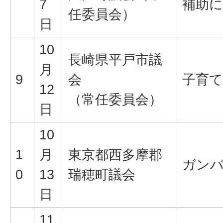
7
補助
任委員会）
日
10
長崎県平戸市議
月
9
会
子育
12
（常任委員会）
日
10
1
月
東京都西多摩郡
ガン
0
13
瑞穂町議会
日
11