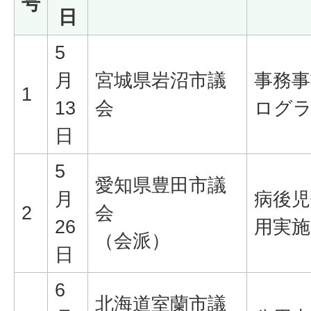
号
日
5
月
宮城県岩沼市議
事務事
1
13
会
ログ
日
5
愛知県豊田市議
月
病後児
2
会
26
用実
（会派）
日
6
北海道室蘭市議