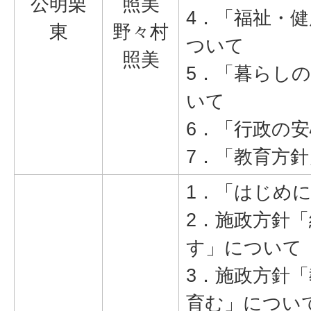
公明栗
照美
4．「福祉・
東
野々村
ついて
照美
5．「暮らし
いて
6．「行政の
7．「教育方
1．「はじめ
2．施政方針
す」について
3．施政方針
育む」につい