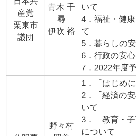
日本共
青木 千
いて
産党
尋
4．福祉・健
栗東市
伊吹 裕
て
議団
5．暮らしの
6．行政の安
7．2022年
1．「はじめ
2．「経済の
いて
3．「教育・
野々村
について