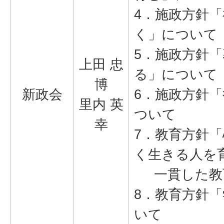
4．施政方針
く」について
5．施政方針
上田 忠
る」について
博
新政会
6．施政方針
里内 英
ついて
幸
7．教育方針
く生きる人を
一貫した教
8．教育方針
いて