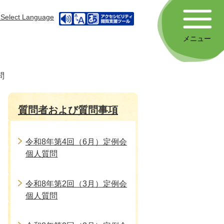
Select Language
メニュー
問
質問者および質問事項
令和8年第4回（6月）定例会
個人質問
令和8年第2回（3月）定例会
個人質問