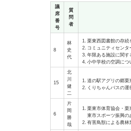
議
質
席
問
番
者
号
栗東西図書館の存続
林
コミュニティセンタ
8
史
年限ある施設に関す
代
小中学校の空調につ
北
川
道の駅アグリの郷栗
15
健
くりちゃんバスの運
二
片
栗東市体育協会・栗
岡
6
東市スポーツ振興の
勝
有害鳥獣による農林
哉