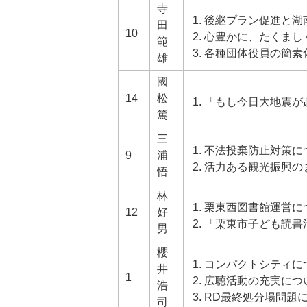
寺
後継プラン促進と湖
田
10
心豊かに、たくまし
範
各種団体役員の簡素
雄
國
14
松
「もし今日大地震が
篤
三
不法投棄防止対策に
9
浦
活力ある観光振興の
悟
林
栗東西図書館運営に
12
好
「栗東市子ども読書
男
櫻
コンパクトシティに
井
1
広聴活動の充実につ
浩
RD最終処分場問題
司