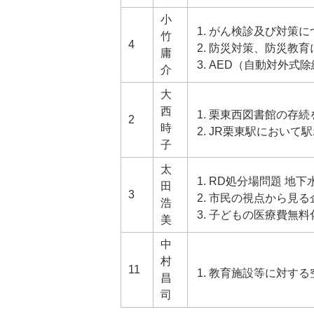
小
がん検診及び対策に
竹
4
防災対策、防災教育
庸
AED（自動対外式
介
大
西
栗東西図書館の存続
2
時
JR栗東駅において
子
太
RD処分場問題 地下
田
3
市民の視点から見る
浩
子どもの医療費無料
美
中
村
11
教育施設等に対する
昌
司