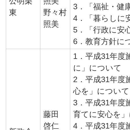
公明栗
照美
3．「福祉・健
東
野々村
4．「暮らしに
照美
5．「行政に安
6．教育方針に
1．平成31年
に」について
2．平成31年
心を」について
3．平成31年
藤田
育てに安心を」
啓仁
4．平成31年