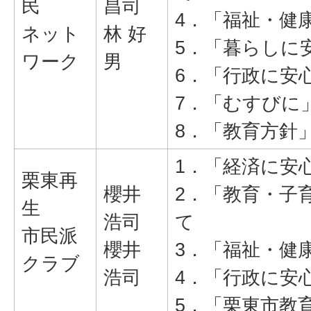
民
昌司
4．「福祉・健
ネット
林 好
5．「暮らしに
ワーク
男
6．「行政に安
7．「むすびに
8．「教育方針
1．「経済に安
栗東再
櫻井
2．「教育・子
生
浩司
て
市民派
櫻井
3．「福祉・健
クラブ
浩司
4．「行政に安
5．「栗東市教