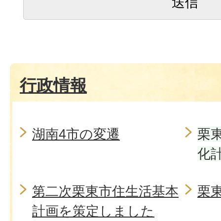
行政情報
湖南4市の変遷
栗
化
第二次栗東市住生活基本
栗
計画を策定しました