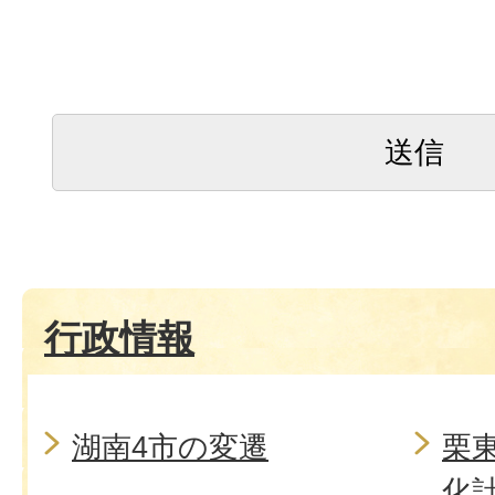
行政情報
湖南4市の変遷
栗
化