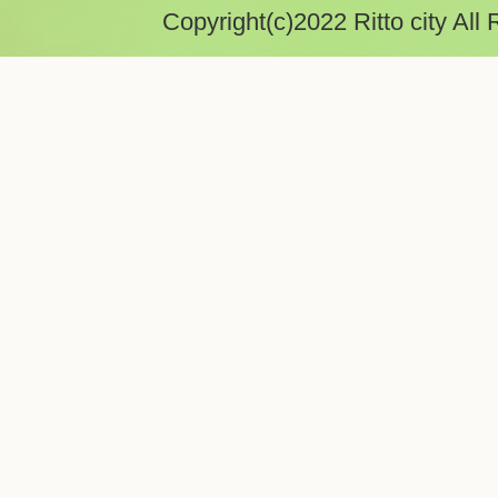
Copyright(c)2022 Ritto city All