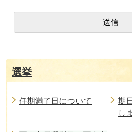
選挙
任期満了日について
期
し