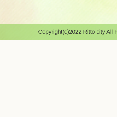
Copyright(c)2022 Ritto city All