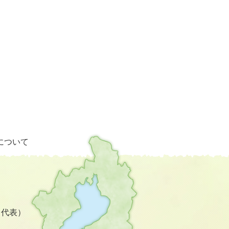
栗
について
東
市
の
位
置
を
3（代表）
記
し