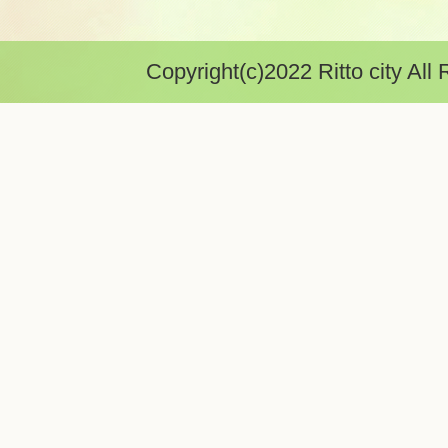
Copyright(c)2022 Ritto city All