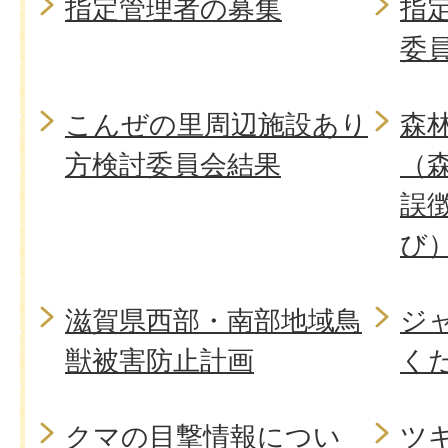
指定管理者の募集
指
委
こんぜの里周辺施設あり
森
方検討委員会結果
（
誤
び
滋賀県西部・南部地域鳥
ジ
獣被害防止計画
く
クマの目撃情報につい
ツ