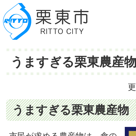
うますぎる栗東農産
更
うますぎる栗東農産物
市民が求める農産物は、食の