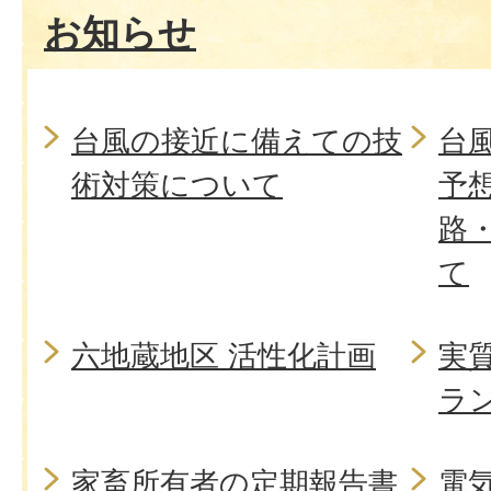
お知らせ
台風の接近に備えての技
台
術対策について
予
路
て
六地蔵地区 活性化計画
実
ラ
家畜所有者の定期報告書
電