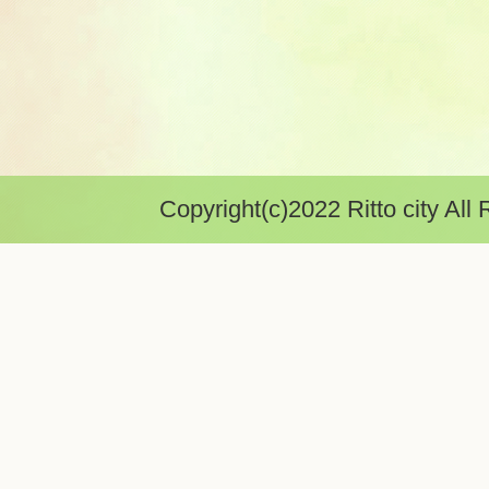
Copyright(c)2022 Ritto city All