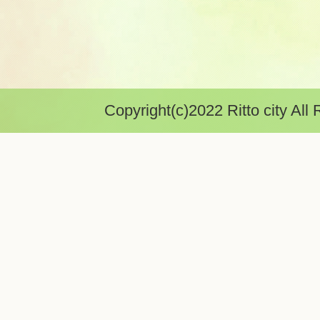
Copyright(c)2022 Ritto city All