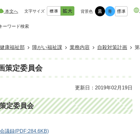
本文へ
文字サイズ
背景色
キーワード検索
健康福祉部
障がい福祉課
業務内容
自殺対策計画
第
画策定委員会
更新日：2019年02月19日
画策定委員会
(PDF:284.6KB)