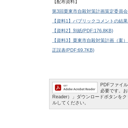
【配布資料】
第3回栗東市自殺対策計画策定委員会（次第
【資料1】パブリックコメントの結果につい
【資料2】別紙(PDF:176.8KB)
【資料3】栗東市自殺対策計画（案）(PD
正誤表(PDF:69.7KB)
PDFファイルを
必要です。お持
Reader）」ダウンロードボタン
ルしてください。