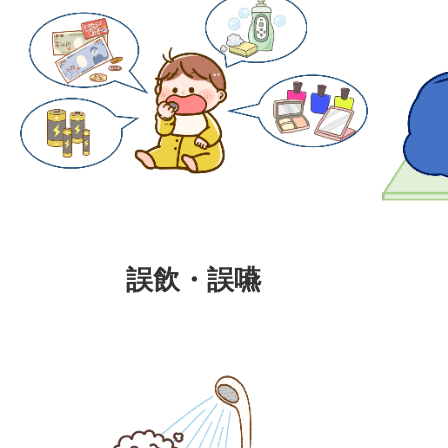
誤飲・誤嚥