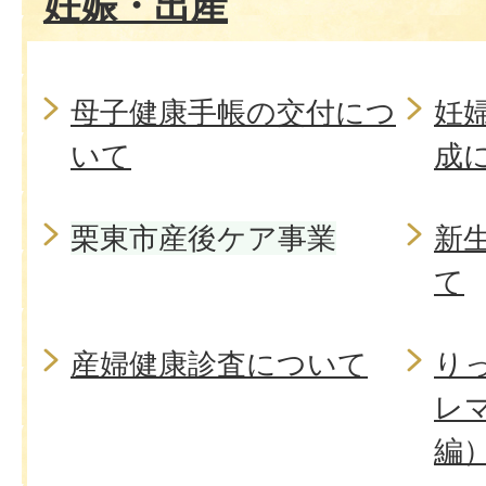
妊娠・出産
母子健康手帳の交付につ
妊
いて
成
栗東市産後ケア事業
新
て
産婦健康診査について
り
レ
編