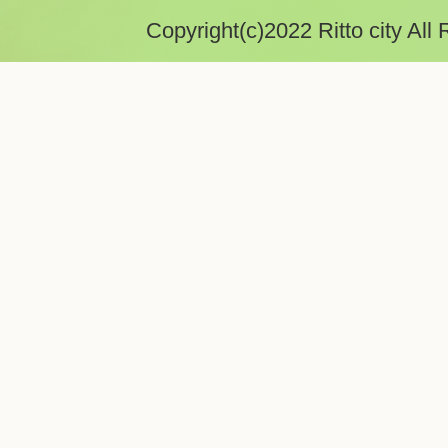
Copyright(c)2022 Ritto city All