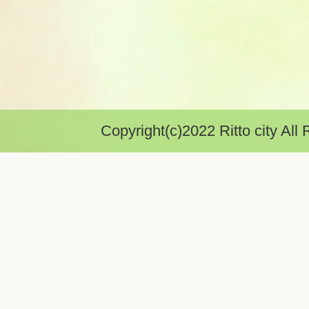
Copyright(c)2022 Ritto city All