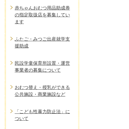
赤ちゃんおむつ用品助成券
の指定取扱店を募集してい
ます
ふたご・みつご出産就学支
援助成
民設学童保育所設置・運営
事業者の募集について
おむつ替え・授乳ができる
公共施設・商業施設など
「こども性暴力防止法」に
ついて