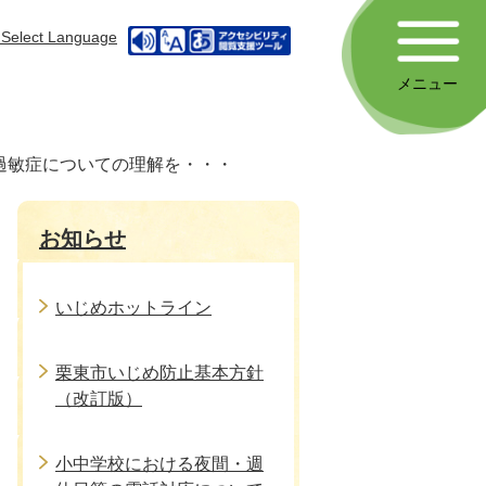
Select Language
メニュー
過敏症についての理解を・・・
お知らせ
いじめホットライン
栗東市いじめ防止基本方針
（改訂版）
小中学校における夜間・週