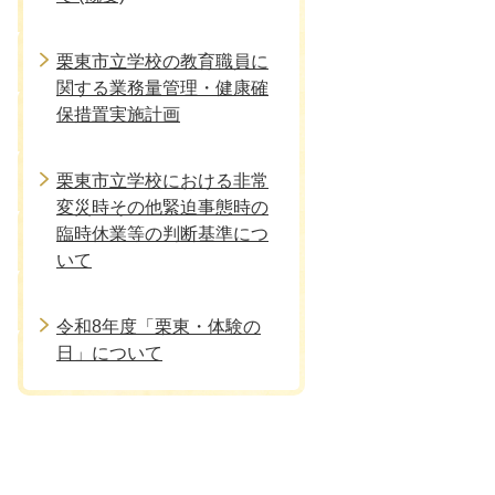
栗東市立学校の教育職員に
関する業務量管理・健康確
保措置実施計画
栗東市立学校における非常
変災時その他緊迫事態時の
臨時休業等の判断基準につ
いて
令和8年度「栗東・体験の
日」について