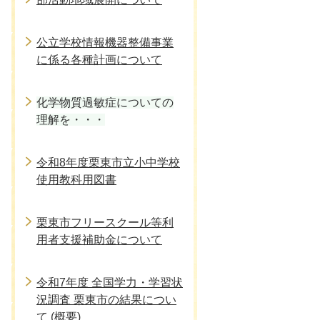
公立学校情報機器整備事業
に係る各種計画について
化学物質過敏症についての
理解を・・・
令和8年度栗東市立小中学校
使用教科用図書
栗東市フリースクール等利
用者支援補助金について
令和7年度 全国学力・学習状
況調査 栗東市の結果につい
て (概要)