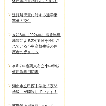
休日等の電話対応について
遠距離児童に対する通学乗
車券の交付
令和6年（2024年）能登半島
地震による2次避難を検討さ
れている小中高校生等の保
護者の皆さまへ
令和7年度栗東市立小中学校
使用教科用図書
湖南市立甲西中学校「夜間
学級」が開設しています！
部活動地域展開について