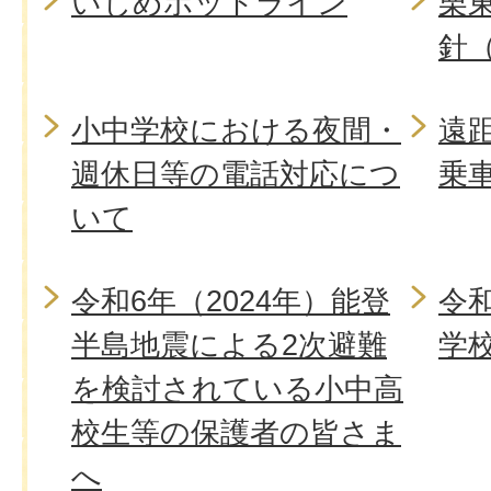
いじめホットライン
栗
針
小中学校における夜間・
遠
週休日等の電話対応につ
乗
いて
令和6年（2024年）能登
令
半島地震による2次避難
学
を検討されている小中高
校生等の保護者の皆さま
へ