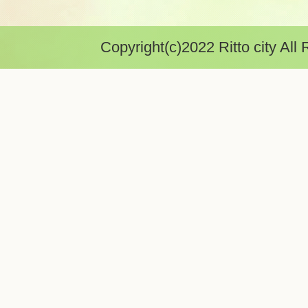
Copyright(c)2022 Ritto city All