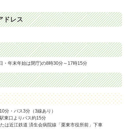
アドレス
・年末年始は閉庁)の8時30分～17時15分
10分・バス3分（3線あり）
東駅東口よりバス約15分
たは近江鉄道 済生会病院線「栗東市役所前」下車