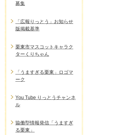
募集
「広報りっとう」お知らせ
版掲載基準
栗東市マスコットキャラク
ターくりちゃん
「うますぎる栗東」ロゴマ
ーク
You Tube りっとうチャンネ
ル
協働型情報発信「うますぎ
る栗東」