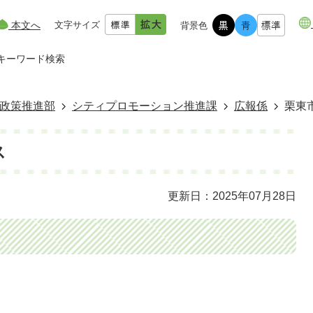
本文へ
文字サイズ
背景色
キーワード検索
政策推進部
シティプロモーション推進課
広報係
栗東
ス
更新日：2025年07月28日