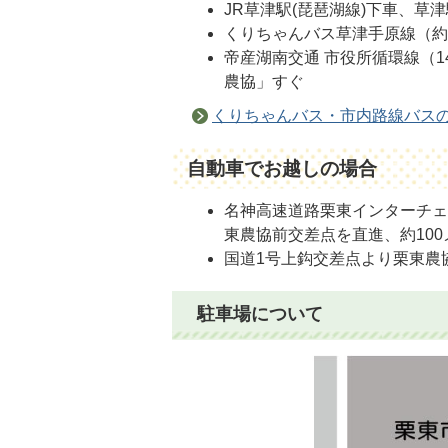
JR草津駅(琵琶湖線)下車、草
くりちゃんバス草津手原線（約
帝産湖南交通 市役所循環線（
農協」すぐ
くりちゃんバス・市内路線バス
自動車でお越しの場合
名神高速道路栗東インターチェ
東農協前交差点を直進、約10
国道1号上鈎交差点より栗東農
駐車場について