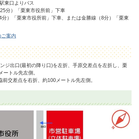
津駅東口よりバス
25分）「栗東市役所前」下車
14分）「栗東市役所前」下車、または金勝線（8分）「栗東
のご案内
ンジ出口(最初の降り口)を左折、手原交差点を左折し、栗
0メートル先左側。
協前交差点を右折、約100メートル先左側。