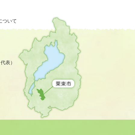
栗
について
東
市
の
位
置
を
3（代表）
記
し
た
地
図。
滋
賀
県
の
南
西
部