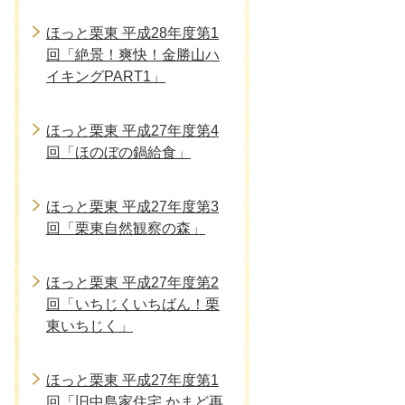
ほっと栗東 平成28年度第1
回「絶景！爽快！金勝山ハ
イキングPART1」
ほっと栗東 平成27年度第4
回「ほのぼの鍋給食」
ほっと栗東 平成27年度第3
回「栗東自然観察の森」
ほっと栗東 平成27年度第2
回「いちじくいちばん！栗
東いちじく」
ほっと栗東 平成27年度第1
回「旧中島家住宅 かまど再