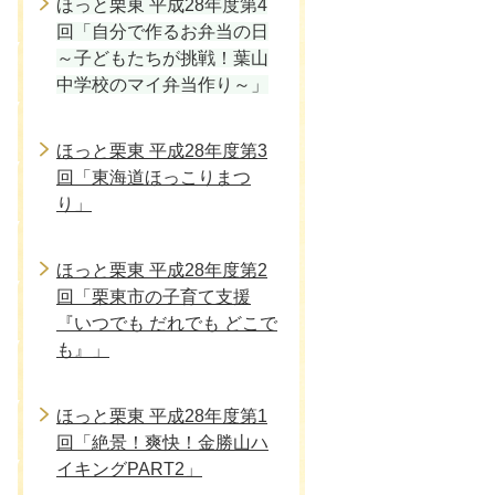
ほっと栗東 平成28年度第4
回「自分で作るお弁当の日
～子どもたちが挑戦！葉山
中学校のマイ弁当作り～」
ほっと栗東 平成28年度第3
回「東海道ほっこりまつ
り」
ほっと栗東 平成28年度第2
回「栗東市の子育て支援
『いつでも だれでも どこで
も』」
ほっと栗東 平成28年度第1
回「絶景！爽快！金勝山ハ
イキングPART2」