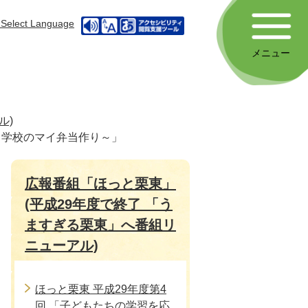
Select Language
メニュー
ル)
中学校のマイ弁当作り～」
広報番組「ほっと栗東」
(平成29年度で終了 「う
ますぎる栗東」へ番組リ
ニューアル)
ほっと栗東 平成29年度第4
回 「子どもたちの学習を応