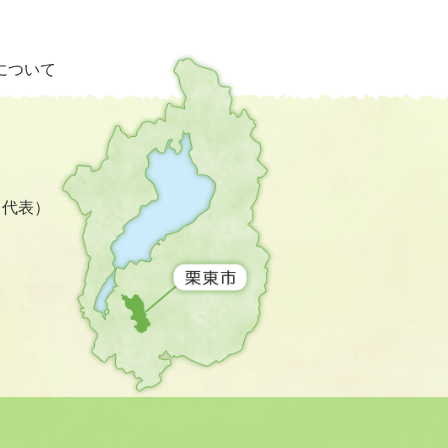
栗
について
東
市
の
位
置
を
3（代表）
記
し
た
地
図。
滋
賀
県
の
南
西
部