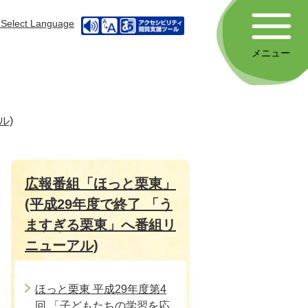
Select Language
メニュー
ル)
広報番組「ほっと栗東」
(平成29年度で終了 「う
ますぎる栗東」へ番組リ
ニューアル)
ほっと栗東 平成29年度第4
回 「子どもたちの学習を応