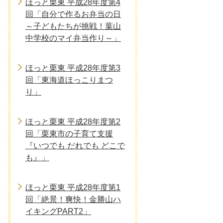
ほっと栗東 平成28年度第4
回「自分で作るお弁当の日
～子どもたちが挑戦！葉山
中学校のマイ弁当作り～」
ほっと栗東 平成28年度第3
回「東海道ほっこりまつ
り」
ほっと栗東 平成28年度第2
回「栗東市の子育て支援
『いつでも だれでも どこで
も』」
ほっと栗東 平成28年度第1
回「絶景！爽快！金勝山ハ
イキングPART2」