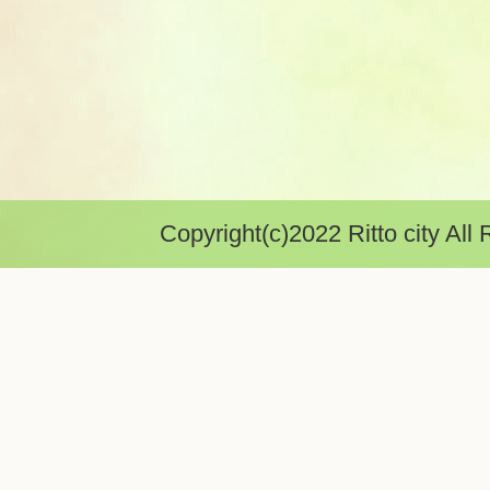
Copyright(c)2022 Ritto city All