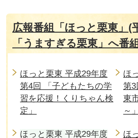
広報番組「ほっと栗東」(
「うますぎる栗東」へ番組
ほっと栗東 平成29年度
ほっ
第4回 「子どもたちの学
第
習を応援！くりちゃん検
東
定」
～
ほっと栗東 平成29年度
ほっ