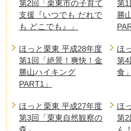
第2回「栗東市の子育て
第
支援『いつでも だれで
勝
も どこでも』」
PA
ほっと栗東 平成28年度
ほっ
第1回「絶景！爽快！金
第
勝山ハイキング
食
PART1」
ほっと栗東 平成27年度
ほっ
第3回「栗東自然観察の
第
森」
ん