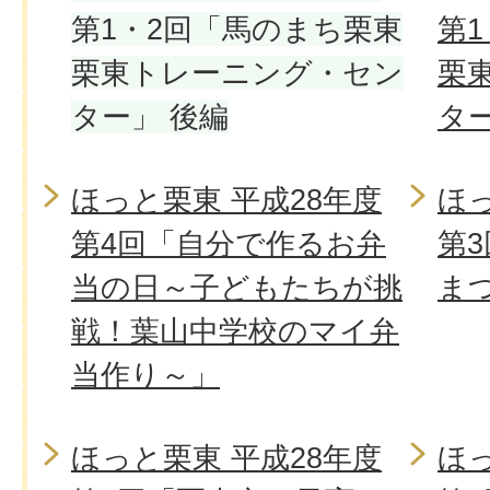
第1・2回「馬のまち栗東
第
栗東トレーニング・セン
栗
ター」 後編
ター
ほっと栗東 平成28年度
ほっ
第4回「自分で作るお弁
第
当の日～子どもたちが挑
ま
戦！葉山中学校のマイ弁
当作り～」
ほっと栗東 平成28年度
ほっ