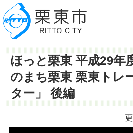
ほっと栗東 平成29年
のまち栗東 栗東トレ
ター」 後編
更