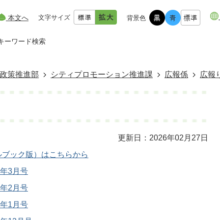
本文へ
文字サイズ
背景色
キーワード検索
政策推進部
シティプロモーション推進課
広報係
広報
う
更新日：2026年02月27日
ルブック版）はこちらから
6年3月号
6年2月号
6年1月号