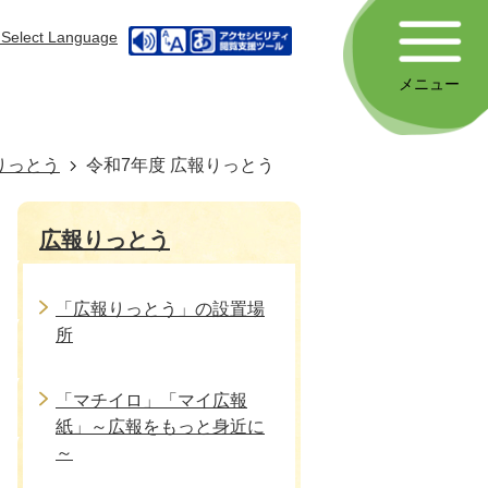
Select Language
メニュー
りっとう
令和7年度 広報りっとう
広報りっとう
「広報りっとう」の設置場
所
「マチイロ」「マイ広報
紙」～広報をもっと身近に
～