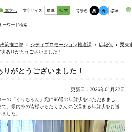
本文へ
文字サイズ
背景色
キーワード検索
政策推進部
シティプロモーション推進課
広報係
栗東
賀状ありがとうございました！
ありがとうございました！
更新日：2026年01月22日
ターの「くりちゃん」宛に96通の年賀状をいただきまし
まで、県内外の皆様からたくさんの心温まる年賀状をお送
いました。