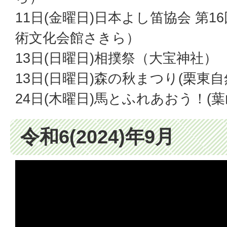
11日(金曜日)日本よし笛協会 第
術文化会館さきら）
13日(日曜日)相撲祭（大宝神社）
13日(日曜日)森の秋まつり(栗東
24日(木曜日)馬とふれあおう！(葉
令和6(2024)年9月