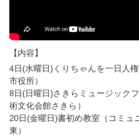
【内容】
4日(水曜日)くりちゃんを一日人
市役所）
8日(日曜日)さきらミュージックフ
術文化会館さきら）
20日(金曜日)書初め教室（コミ
東）