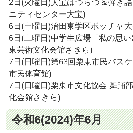
2日(火曜日)大宝はつらつ＆弾き
ニティセンター大宝)
6日(土曜日)治田東学区ボッチャ大
6日(土曜日)中学生広場「私の思い2
東芸術文化会館さきら)
7日(日曜日)第63回栗東市民バス
市民体育館)
7日(日曜日)栗東市文化協会 舞踊
化会館さきら)
令和6(2024)年6月