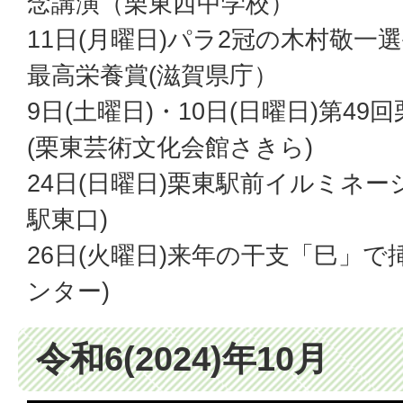
念講演（栗東西中学校）
11日(月曜日)パラ2冠の木村敬一
最高栄養賞(滋賀県庁）
9日(土曜日)・10日(日曜日)第49
(栗東芸術文化会館さきら)
24日(日曜日)栗東駅前イルミネー
駅東口)
26日(火曜日)来年の干支「巳」で
ンター)
令和6(2024)年10月