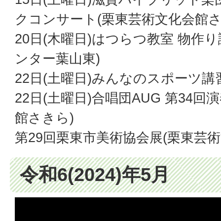
クコンサート(栗東芸術文化会館さ
20日(木曜日)はつらつ教室 物作
ンター葉山東)
22日(土曜日)みんなのスポーツ講
22日(土曜日)合唱団AUG 第34
館さきら)
第29回栗東市美術協会展(栗東芸
令和6(2024)年5月