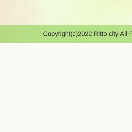
Copyright(c)2022 Ritto city All