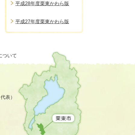
平成28年度栗東かわら版
平成27年度栗東かわら版
栗
について
東
市
の
位
置
を
3（代表）
記
し
た
地
図。
滋