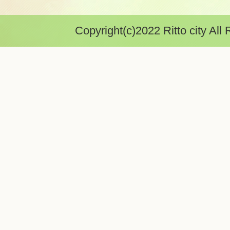
Copyright(c)2022 Ritto city All