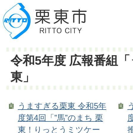
令和5年度 広報番組
東」
うますぎる栗東 令和5年
度第4回「”馬”のまち 栗
東！りっとうミツケー