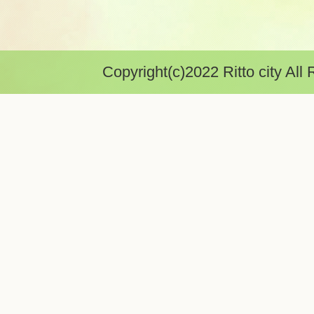
Copyright(c)2022 Ritto city All