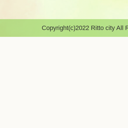
Copyright(c)2022 Ritto city All