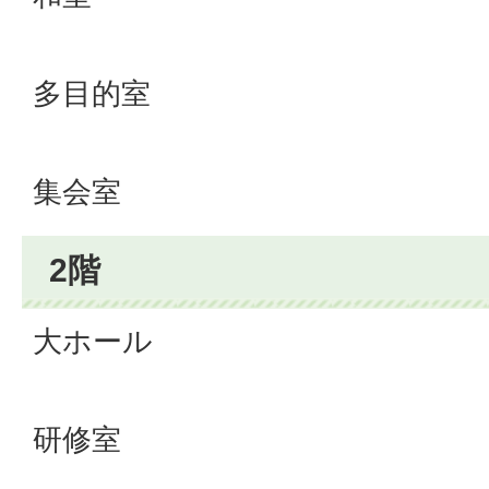
多目的室
集会室
2階
大ホール
研修室