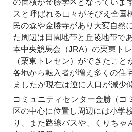
の面積が金勝学区となっていま
スと呼ばれる山々がそびえ全国
民の森や金勝寺があり大変自然
た周辺は田園地帯と丘陵地帯であ
本中央競馬会（JRA）の栗東ト
（栗東トレセン）ができたこと
各地から転入者が増え多くの住
ましたが現在は逆に人口が減少
コミュニティセンター金勝（コ
区の中心に位置し周辺には小学
り、また路線バスや、くりちゃ