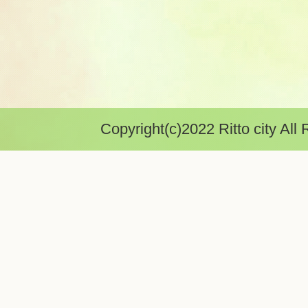
Copyright(c)2022 Ritto city All