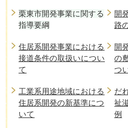
栗東市開発事業に関する
開
指導要綱
路
住居系開発事業における
開
接道条件の取扱いについ
の
て
つ
工業系用途地域における
だ
住居系開発の新基準につ
祉
いて
例