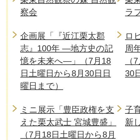
察会
ラ
企画展「『近江栗太郡
ロ
志』100年 ―地方史の記
周
憶を未来へ―」（7月18
（7
日土曜日から8月30日日
3
曜日まで）
ミニ展示「豊臣政権を支
子
えた栗太武士 宮城豊盛」
新
（7月18日土曜日から8月