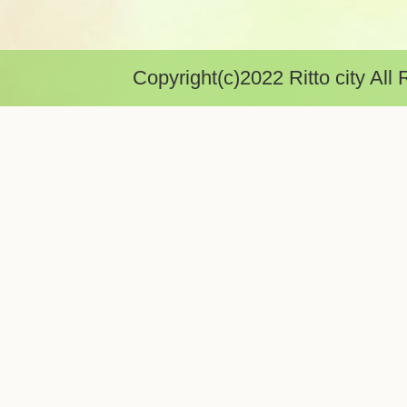
Copyright(c)2022 Ritto city All