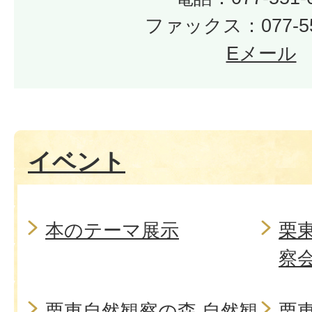
ファックス：077-55
Eメール
イベント
本のテーマ展示
栗
察
栗東自然観察の森 自然観
栗