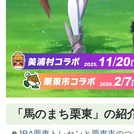
「馬のまち栗東」の紹
JRA栗東トレセンと栗東市のつ