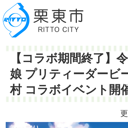
【コラボ期間終了】令
娘 プリティーダービ
村 コラボイベント開
更