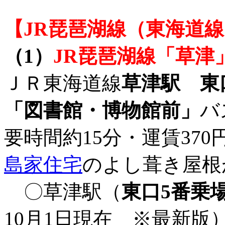
【JR琵琶湖線（東海道
（1）
JR琵琶湖線「草津
ＪＲ東海道線
草津駅
東
「図書館・博物館前」
バ
要時間約15分・運賃370
島家住宅
のよし葺き屋根
〇草津駅（
東口5番乗
10月1日現在 ※最新版