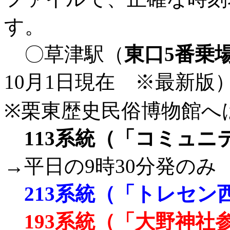
す。
〇草津駅（
東口5番乗
10月1日現在 ※最新版
※栗東歴史民俗博物館へ
113系統（「コミュ
→平日の9時30分発のみ
213系統（「トレセン
193系統（「大野神