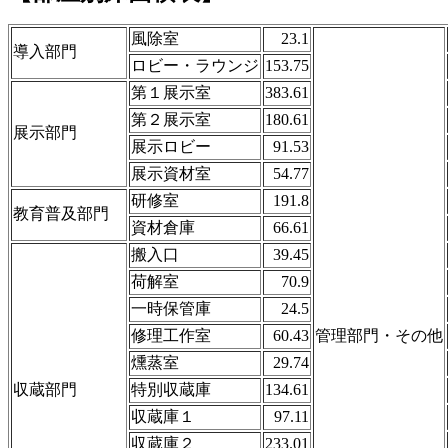
風除室
23.1
導入部門
ロビー・ラウンジ
153.75
第１展示室
383.61
第２展示室
180.61
展示部門
展示ロビー
91.53
展示資材室
54.77
研修室
191.8
教育普及部門
資材倉庫
66.61
搬入口
39.45
荷解室
70.9
一時保管庫
24.5
修理工作室
60.43
管理部門・その他
燻蒸室
29.74
収蔵部門
特別収蔵庫
134.61
収蔵庫１
97.11
収蔵庫２
233.01