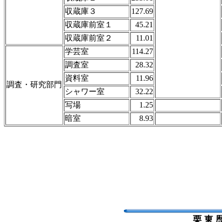
収蔵庫３
127.69
収蔵庫前室１
45.21
収蔵庫前室２
11.01
学芸室
114.27
調査室
28.32
資料室
11.96
調査・研究部門
シャワー室
32.22
写場
1.25
暗室
8.93
栗 東 