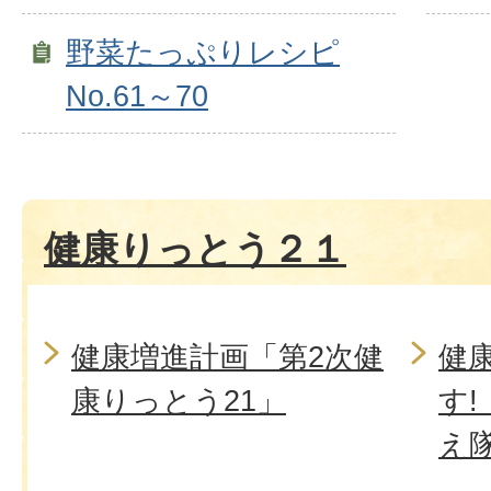
野菜たっぷりレシピ
No.61～70
健康りっとう２１
健康増進計画「第2次健
健
康りっとう21」
す
え