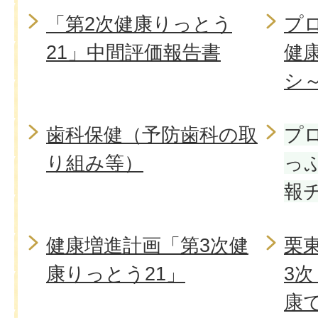
「第2次健康りっとう
プ
21」中間評価報告書
健
シ
歯科保健（予防歯科の取
プ
り組み等）
っ
報
健康増進計画「第3次健
栗
康りっとう21」
3次
康