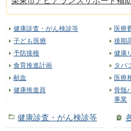
栗東市アピアランスサポート補
健康診査・がん検診等
医療
子ども医療
後期
予防接種
健康
食育推進計画
タバ
献血
医療
健康推進員
骨髄
事業
健康診査・がん検診等