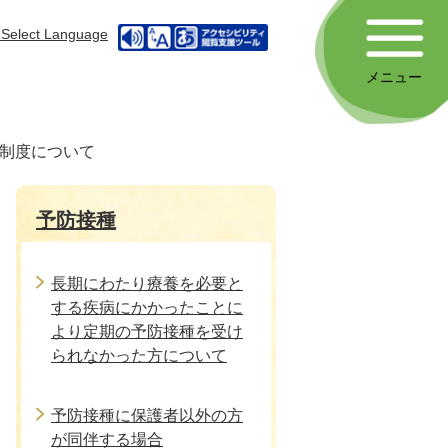
Select Language
メニュー
制度について
予防接種
長期にわたり療養を必要と
する疾病にかかったことに
より定期の予防接種を受け
られなかった方について
予防接種に保護者以外の方
が同伴する場合