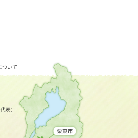
栗
について
東
市
の
位
置
を
3（代表）
記
し
た
地
図。