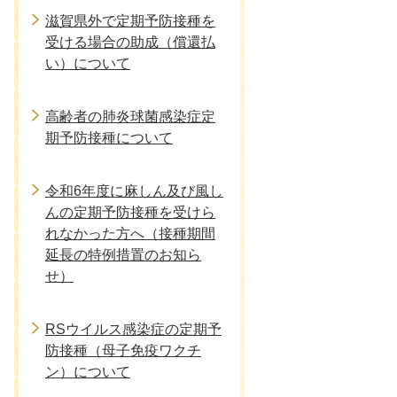
滋賀県外で定期予防接種を
受ける場合の助成（償還払
い）について
高齢者の肺炎球菌感染症定
期予防接種について
令和6年度に麻しん及び風し
んの定期予防接種を受けら
れなかった方へ（接種期間
延長の特例措置のお知ら
せ）
RSウイルス感染症の定期予
防接種（母子免疫ワクチ
ン）について