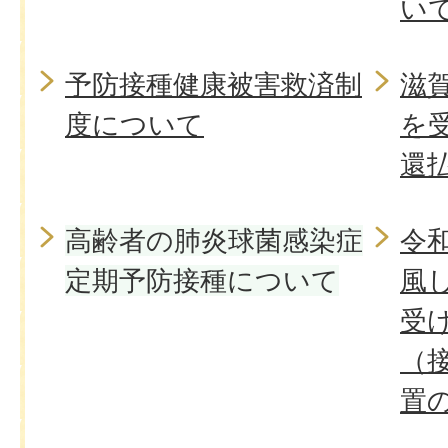
い
予防接種健康被害救済制
滋
度について
を
還
高齢者の肺炎球菌感染症
令
定期予防接種について
風
受
（
置