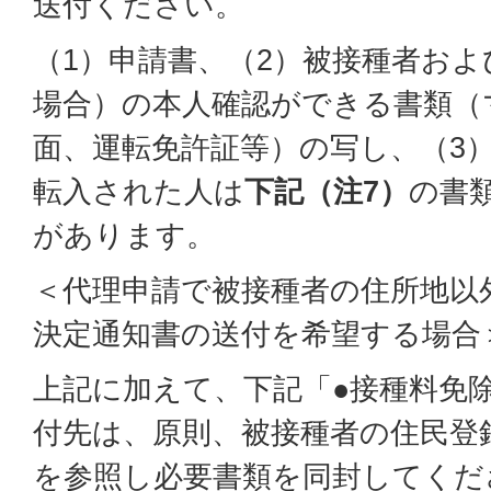
送付ください。
（1）申請書、（2）被接種者お
場合）の本人確認ができる書類（
面、運転免許証等）の写し、（3）
転入された人は
下記（注7）
の書
があります。
＜代理申請で被接種者の住所地以
決定通知書の送付を希望する場合
上記に加えて、下記「●接種料免
付先は、原則、被接種者の住民登
を参照し必要書類を同封してくだ