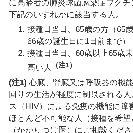
に高齢者の肺炎球菌感染症ワクチ
下記のいずれかに該当する人。
接種日当日、65歳の方（65
66歳の誕生日に1日前まで）
接種日当日、60歳以上65歳
（注1）
高い人
(注1)
心臓、腎臓又は呼吸器の機
回りの生活が極度に制限される人
ス（HIV）による免疫の機能に障
ほとんど不可能な人（接種を希望
（かかりつけ医）にご相談くださ