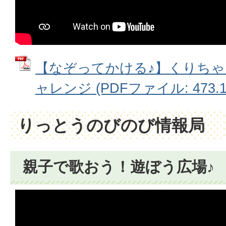
【なぞってかける♪】くりち
ャレンジ (PDFファイル: 473.1
りっとうのびのび情報局
親子で歌おう！遊ぼう広場♪